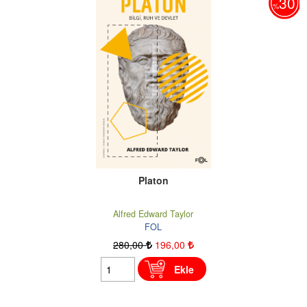
30
%
Platon
Alfred Edward Taylor
FOL
280
,00
196
,00
Ekle