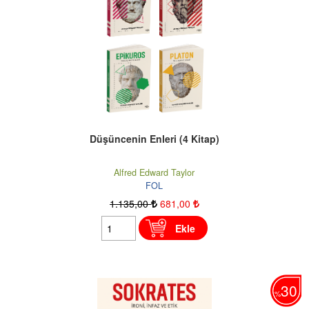
Düşüncenin Enleri (4 Kitap)
Alfred Edward Taylor
FOL
1.135
,00
681
,00
Ekle
30
%