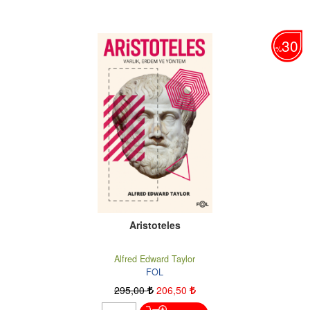
30
%
Aristoteles
Alfred Edward Taylor
FOL
295
,00
206
,50