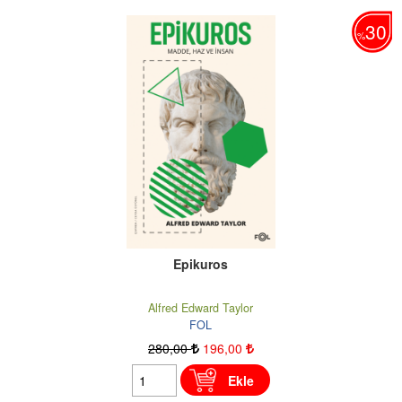
30
%
Epikuros
Alfred Edward Taylor
FOL
280
,00
196
,00
Ekle