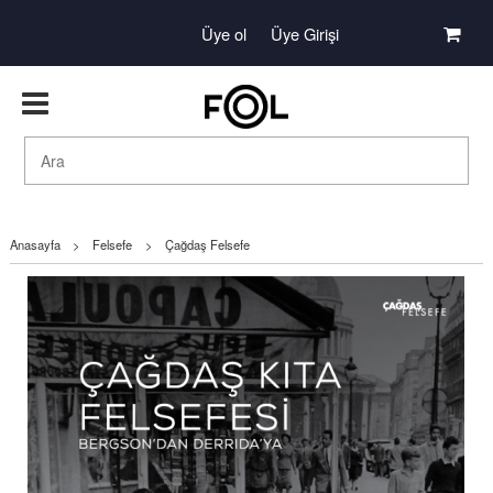
Üye ol
Üye Girişi
Anasayfa
>
Felsefe
>
Çağdaş Felsefe