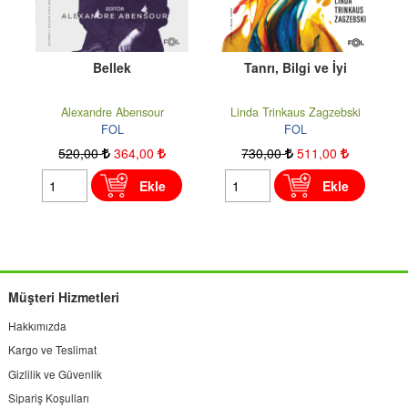
Tanrı, Bilgi ve İyi
Osmanlı’nın Son Yılları
Linda Trinkaus Zagzebski
Alexander Lyon Macfie
FOL
FOL
730
,00
511
,00
755
,00
528
,50
Ekle
Ekle
Müşteri Hizmetleri
Hakkımızda
Kargo ve Teslimat
Gizlilik ve Güvenlik
Sipariş Koşulları