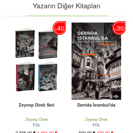
Yazarın Diğer Kitapları
40
40
30
%
%
6
Zeynep Direk Seti
Derrida İstanbul'da
Zeynep Direk
Zeynep Direk
FOL
FOL
2.335
,00
1.401
,00
600
,00
420
,00