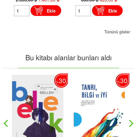
Ekle
Ekle
Tümünü göster
Bu kitabı alanlar bunları aldı
30
30
30
%
%
%