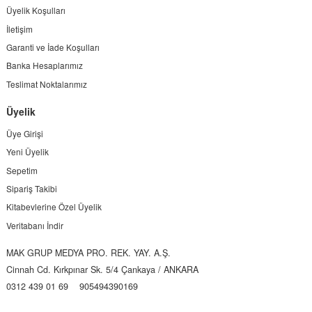
Üyelik Koşulları
İletişim
Garanti ve İade Koşulları
Banka Hesaplarımız
Teslimat Noktalarımız
Üyelik
Üye Girişi
Yeni Üyelik
Sepetim
Sipariş Takibi
Kitabevlerine Özel Üyelik
Veritabanı İndir
MAK GRUP MEDYA PRO. REK. YAY. A.Ş.
Cinnah Cd. Kırkpınar Sk. 5/4 Çankaya / ANKARA
0312 439 01 69
905494390169