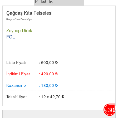
Tadımlık
Çağdaş Kıta Felsefesi
Bergson'dan Derrıda'ya
Zeynep Direk
FOL
Liste Fiyatı
:
600
,00
İndirimli Fiyat
:
420
,00
Kazancınız
:
180
,00
Taksitli fiyat
:
12 x
42
,70
30
%