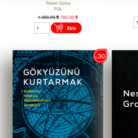
Robert Gildea
FOL
1.090
,00
763
,00
Ekle
30
%