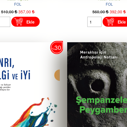
FOL
FOL
510
,00
357
,00
560
,00
392
,00
Ekle
Ekle
30
%