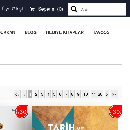
Üye Girişi
Sepetim (
0
)
Ara
DÜKKAN
BLOG
HEDİYE KİTAPLAR
TAVOOS
<<
<
1
2
3
4
5
6
7
8
9
10
11-20
>
>>
30
30
%
%