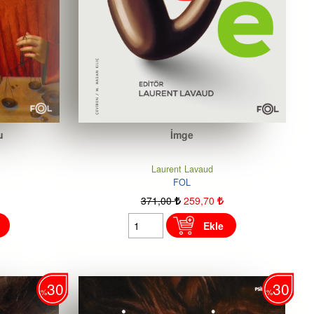
u
İmge
Laurent Lavaud
FOL
371
,00
259
,70
Ekle
30
30
%
%