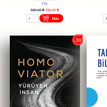
FOL
560
,00
392
,00
Ekle
30
%