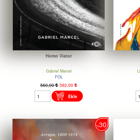
Homo Viator
Gabriel Marcel
L
FOL
560
,00
392
,00
Ekle
30
%