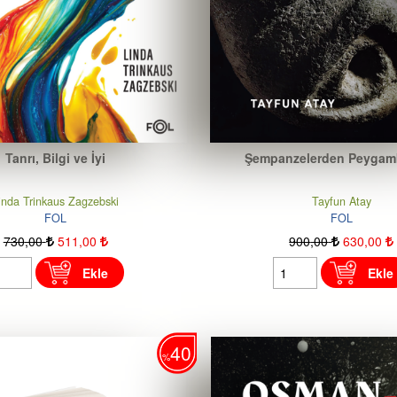
Tanrı, Bilgi ve İyi
Şempanzelerden Peygamb
inda Trinkaus Zagzebski
Tayfun Atay
FOL
FOL
730
,00
511
,00
900
,00
630
,00
Ekle
Ekle
40
%