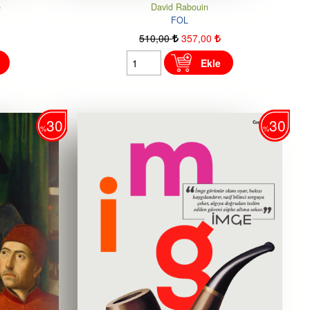
e
David Rabouin
FOL
510
,00
357
,00
Ekle
30
30
%
%