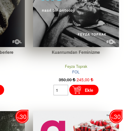
erlere
Kuantumdan Feminizme
Feyza Toprak
FOL
350
,00
245
,00
Ekle
30
30
%
%