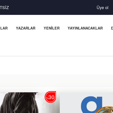
TSİZ
Üye ol
PLAR
YAZARLAR
YENİLER
YAYINLANACAKLAR
30
%