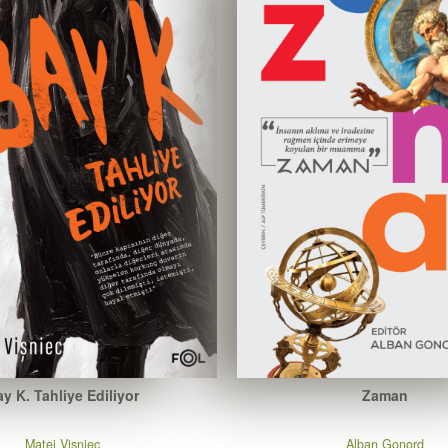
y K. Tahliye Ediliyor
Zaman
Matei Vişniec
Alban Gonord