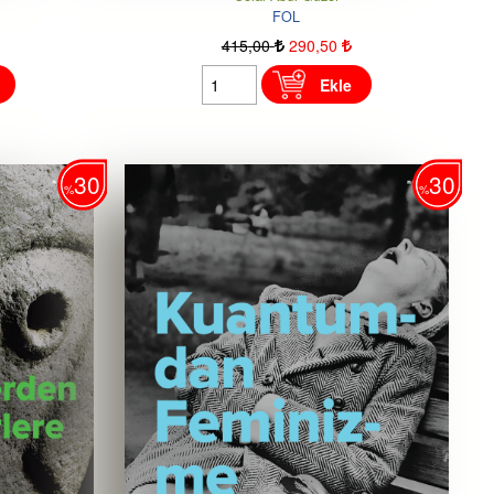
FOL
415
,00
290
,50
Ekle
30
30
%
%