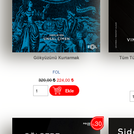
Gökyüzünü Kurtarmak
Tüm Tü
FOL
320
,00
224
,00
Ekle
30
%