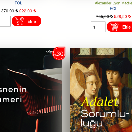
FOL
Alexander Lyon Macfi
FOL
370
,00
222
,00
755
,00
528
,50
Ekle
Ekle
30
%