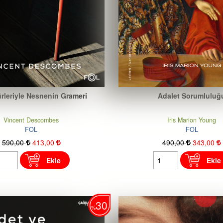
rleriyle Nesnenin Grameri
Adalet Sorumluluğ
Vincent Descombes
Iris Marion Young
FOL
FOL
590
,00
413
,00
490
,00
343
,00
Ekle
Ekle
30
%