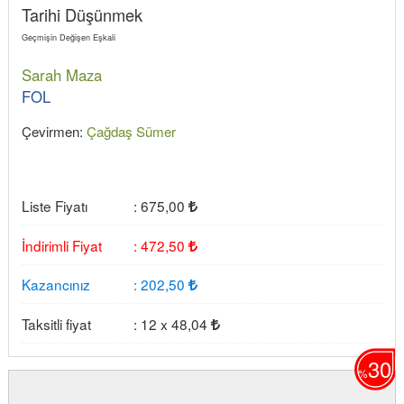
Tarihi Düşünmek
Geçmişin Değişen Eşkali
Sarah Maza
FOL
Çevirmen:
Çağdaş Sümer
Liste Fiyatı
:
675
,00
İndirimli Fiyat
:
472
,50
Kazancınız
:
202
,50
Taksitli fiyat
:
12 x
48
,04
30
%