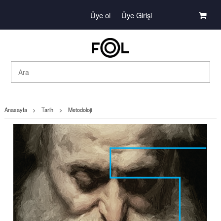
Üye ol
Üye Girişi
Anasayfa
>
Tarih
>
Metodoloji