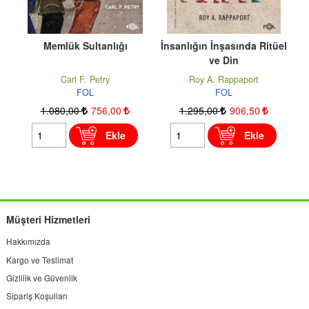
k Sultanlığı
İnsanlığın İnşasında Ritüel
Osmanlı’da K
ve Din
Gölges
rl F. Petry
Roy A. Rappaport
Nurcan Ab
FOL
FOL
FOL
00
756
,00
1.295
,00
906
,50
350
,00
24
Ekle
Ekle
Müşteri Hizmetleri
Hakkımızda
Kargo ve Teslimat
Gizlilik ve Güvenlik
Sipariş Koşulları