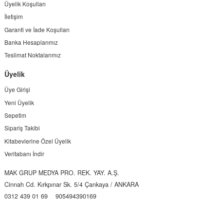
Üyelik Koşulları
İletişim
Garanti ve İade Koşulları
Banka Hesaplarımız
Teslimat Noktalarımız
Üyelik
Üye Girişi
Yeni Üyelik
Sepetim
Sipariş Takibi
Kitabevlerine Özel Üyelik
Veritabanı İndir
MAK GRUP MEDYA PRO. REK. YAY. A.Ş.
Cinnah Cd. Kırkpınar Sk. 5/4 Çankaya / ANKARA
0312 439 01 69
905494390169