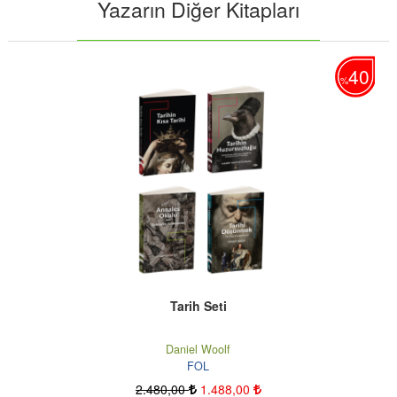
Yazarın Diğer Kitapları
40
40
%
Tarih Seti
Daniel Woolf
FOL
2.480
,00
1.488
,00