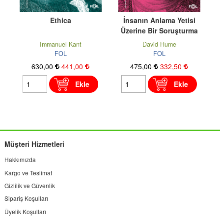
Ethica
İnsanın Anlama Yetisi
Üzerine Bir Soruşturma
Immanuel Kant
David Hume
FOL
FOL
630
,00
441
,00
475
,00
332
,50
785
,
Ekle
Ekle
Müşteri Hizmetleri
Hakkımızda
Kargo ve Teslimat
Gizlilik ve Güvenlik
Sipariş Koşulları
Üyelik Koşulları