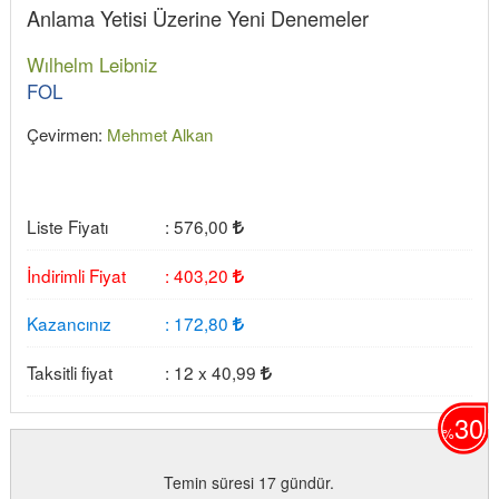
Anlama Yetisi Üzerine Yeni Denemeler
Wılhelm Leibniz
FOL
Çevirmen:
Mehmet Alkan
Liste Fiyatı
:
576
,00
İndirimli Fiyat
:
403
,20
Kazancınız
:
172
,80
Taksitli fiyat
:
12 x
40
,99
30
%
Temin süresi 17 gündür.