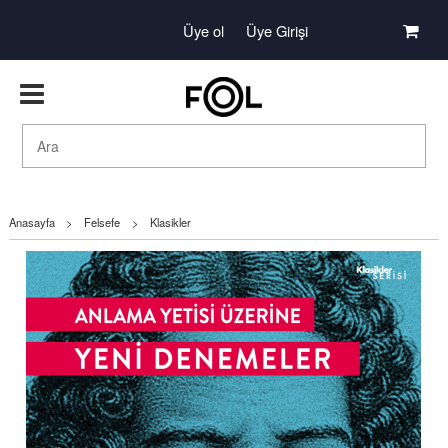
Üye ol
Üye Girişi
Anasayfa
>
Felsefe
>
Klasikler