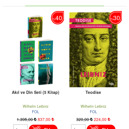
30
40
30
%
%
Akıl ve Din Seti (5 Kitap)
Teodise
Wılhelm Leibniz
Wılhelm Leibniz
FOL
FOL
1.395
,00
837
,00
320
,00
224
,00