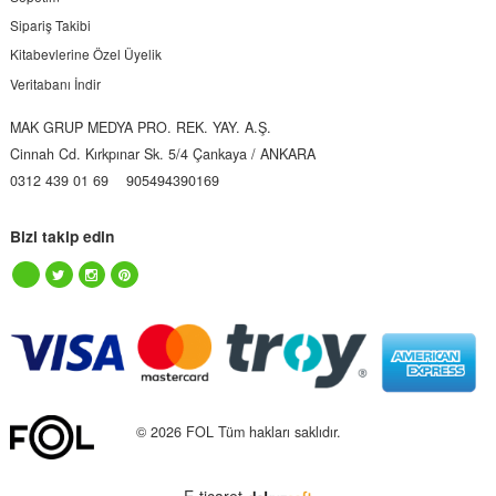
Sipariş Takibi
Kitabevlerine Özel Üyelik
Veritabanı İndir
MAK GRUP MEDYA PRO. REK. YAY. A.Ş.
Cinnah Cd. Kırkpınar Sk. 5/4 Çankaya / ANKARA
0312 439 01 69
905494390169
Bizi takip edin
© 2026 FOL Tüm hakları saklıdır.
E-ticaret