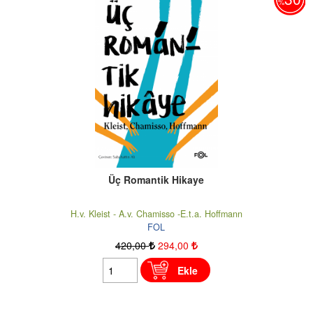
%
Üç Romantik Hikaye
H.v. Kleist - A.v. Chamisso -E.t.a. Hoffmann
FOL
420
,00
294
,00
Ekle