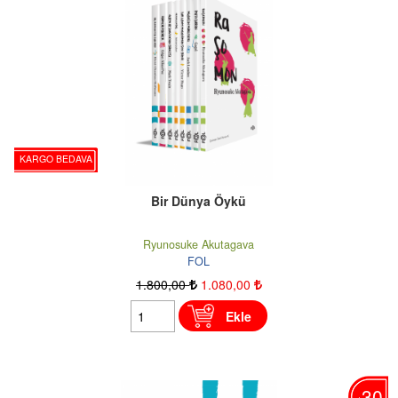
KARGO BEDAVA
Bir Dünya Öykü
Ryunosuke Akutagava
FOL
1.800
,00
1.080
,00
Ekle
30