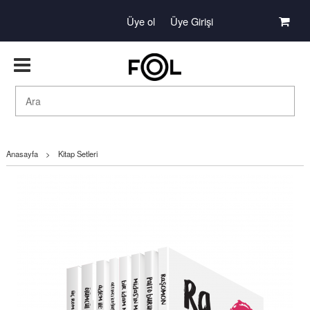
Üye ol
Üye Girişi
Anasayfa
>
Kitap Setleri