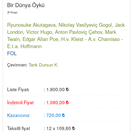
Bir Dünya Öykü
(8 Kitap)
Ryunosuke Akutagava,
Nikolay Vasilyeviç Gogol,
Jack
London,
Victor Hugo,
Anton Pavloviç Çehov,
Mark
Twain,
Edgar Allan Poe,
H.v. Kleist - A.v. Chamisso -
E.t.a. Hoffmann
FOL
Çevirmen:
Tarık Dursun K.
Liste Fiyatı
:
1.800
,00
İndirimli Fiyat
:
1.080
,00
Kazancınız
:
720
,00
Taksitli fiyat
:
12 x
109
,80