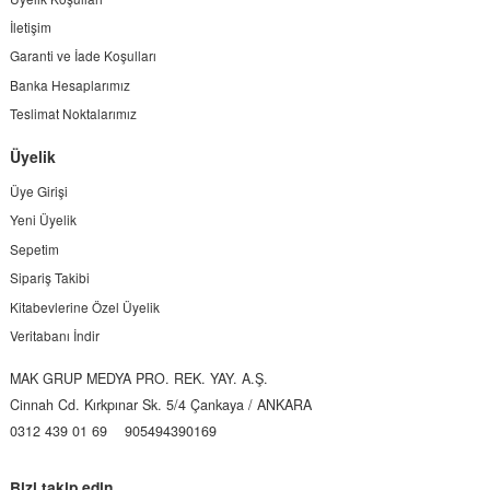
İletişim
Garanti ve İade Koşulları
Banka Hesaplarımız
Teslimat Noktalarımız
Üyelik
Üye Girişi
Yeni Üyelik
Sepetim
Sipariş Takibi
Kitabevlerine Özel Üyelik
Veritabanı İndir
MAK GRUP MEDYA PRO. REK. YAY. A.Ş.
Cinnah Cd. Kırkpınar Sk. 5/4 Çankaya / ANKARA
0312 439 01 69
905494390169
Bizi takip edin