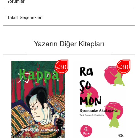
Yorumlar
Taksit Seçenekleri
Yazarın Diğer Kitapları
30
30
30
%
%