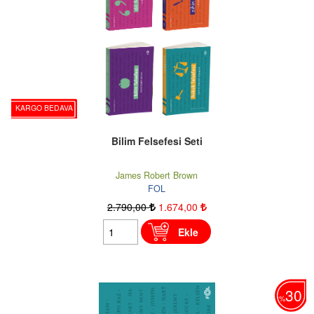
KARGO BEDAVA
Bilim Felsefesi Seti
James Robert Brown
FOL
2.790
,00
1.674
,00
Ekle
30
%