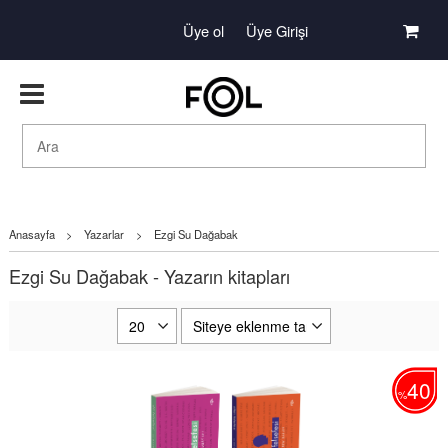
Üye ol
Üye Girişi
Anasayfa
>
Yazarlar
>
Ezgi Su Dağabak
Ezgi Su Dağabak - Yazarın kitapları
40
%