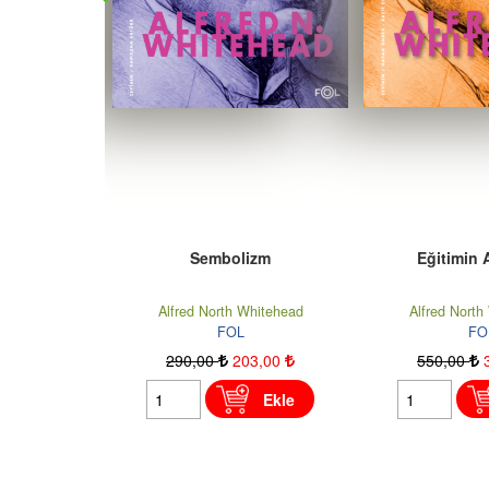
izm
Eğitimin Amaçları
Aklın İ
hitehead
Alfred North Whitehead
Alfred North
FOL
FO
3
,00
550
,00
385
,00
255
,00
Ekle
Ekle