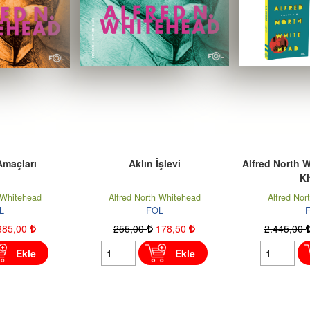
şlevi
Alfred North Whitehead Seti (5
Çağdaş Filozo
Kitap)
 Whitehead
Alfred North Whitehead
Alfred Nor
L
FOL
178
,50
2.445
,00
1.467
,00
2.405
,00
Ekle
Ekle