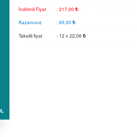
İndirimli Fiyat
:
217
,00
Kazancınız
:
93
,00
Taksitli fiyat
:
12 x
22
,06