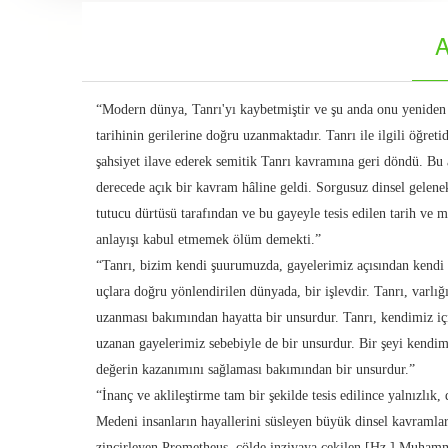
A
“Modern dünya, Tanrı'yı kaybetmiştir ve şu anda onu yeniden 
tarihinin gerilerine doğru uzanmaktadır. Tanrı ile ilgili öğretid
şahsiyet ilave ederek semitik Tanrı kavramına geri döndü. Bu 
derecede açık bir kavram hâline geldi. Sorgusuz dinsel gelene
tutucu dürtüsü tarafından ve bu gayeyle tesis edilen tarih ve 
anlayışı kabul etmemek ölüm demekti.”
“Tanrı, bizim kendi şuurumuzda, gayelerimiz açısından kendi 
uçlara doğru yönlendirilen dünyada, bir işlevdir. Tanrı, varlığ
uzanması bakımından hayatta bir unsurdur. Tanrı, kendimiz içi
uzanan gayelerimiz sebebiyle de bir unsurdur. Bir şeyi kendimi
değerin kazanımını sağlaması bakımından bir unsurdur.”
“İnanç ve aklileştirme tam bir şekilde tesis edilince yalnızlık
Medeni insanların hayallerini süsleyen büyük dinsel kavramlar
zincirleyen Prometheus, çölde inzivaya çekilen [Hz.] Muhamm