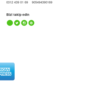
0312 439 01 69
905494390169
Bizi takip edin