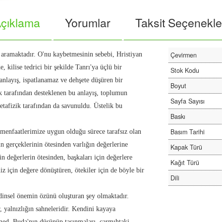
çıklama
Yorumlar
Taksit Seçenekle
aramaktadır. O'nu kaybetmesinin sebebi, Hristiyan
Çevirmen
e, kilise tedrici bir şekilde Tanrı'ya üçlü bir
Stok Kodu
anlayış, ispatlanamaz ve dehşete düşüren bir
Boyut
k tarafından desteklenen bu anlayış, toplumun
Sayfa Sayısı
metafizik tarafından da savunuldu. Üstelik bu
Baskı
Basım Tarihi
menfaatlerimize uygun olduğu sürece tarafsız olan
ın gerçeklerinin ötesinden varlığın değerlerine
Kapak Türü
n değerlerin ötesinden, başkaları için değerlere
Kağıt Türü
z için değere dönüştüren, ötekiler için de böyle bir
Dili
, dinsel önemin özünü oluşturan şey olmaktadır.
, yalnızlığın sahneleridir. Kendini kayaya
ed, Buda'nın düşünüp taşınmaları, çarmıhtaki