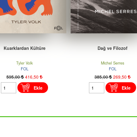
Dağ ve Filozof
Tanrı
Michel Serres
Marie-Frédérique Pellegrin
FOL
FOL
385
,00
269
,50
520
,00
364
,00
Ekle
Ekle