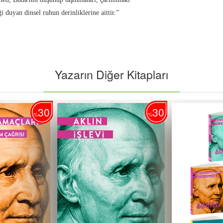
i duyan dinsel ruhun derinliklerine aittir.”
Yazarın Diğer Kitapları
30
40
%
%