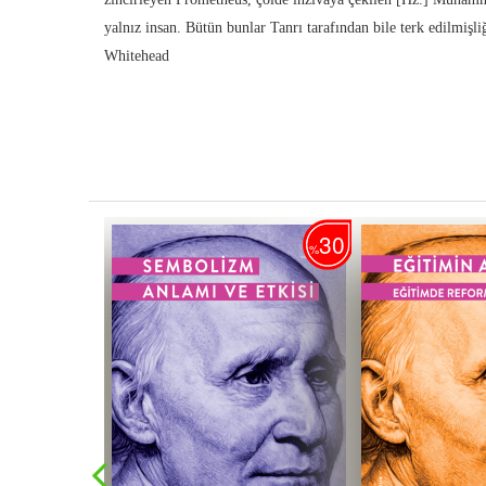
yalnız insan. Bütün bunlar Tanrı tarafından bile terk edilmişliğ
Whitehead
30
30
%
%