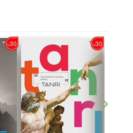
30
30
%
%