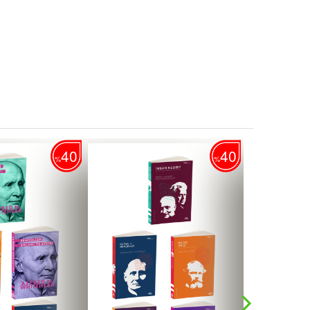
40
30
%
%