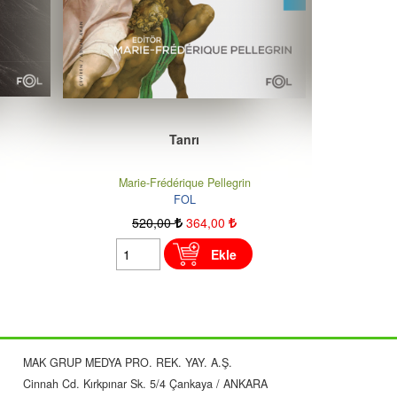
Bellek
Alexandre Abensour
FOL
520
,00
364
,00
5
Ekle
MAK GRUP MEDYA PRO. REK. YAY. A.Ş.
Cinnah Cd. Kırkpınar Sk. 5/4 Çankaya / ANKARA