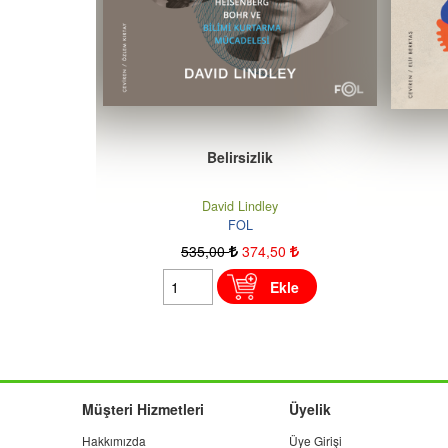
Kuarklardan Kültüre
Tyler Volk
FOL
595
,00
416
,50
le
Ekle
Müşteri Hizmetleri
Üyelik
Hakkımızda
Üye Girişi