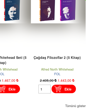
flar 2 (5 Kitap)
Süreç ve Gerçeklik
Eğitim Felse
th Whitehead
Alfred North Whitehead
Sabri 
FOL
FOL
1.443
,00
1.040
,00
728
,00
2.040
,0
Ekle
Ekle
Tümünü göster