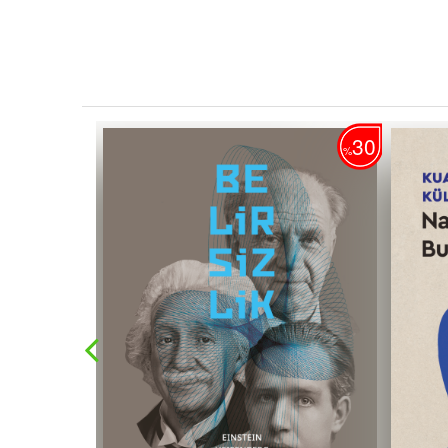
30
30
%
%