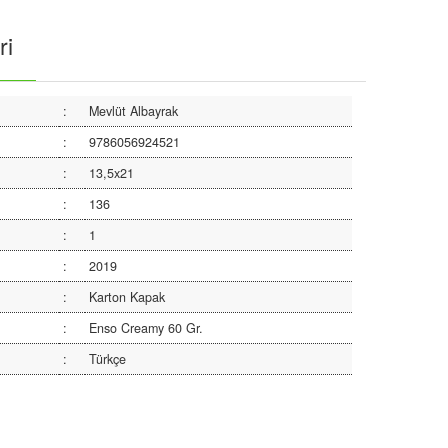
ri
:
Mevlüt Albayrak
:
9786056924521
:
13,5x21
:
136
:
1
:
2019
:
Karton Kapak
:
Enso Creamy 60 Gr.
:
Türkçe