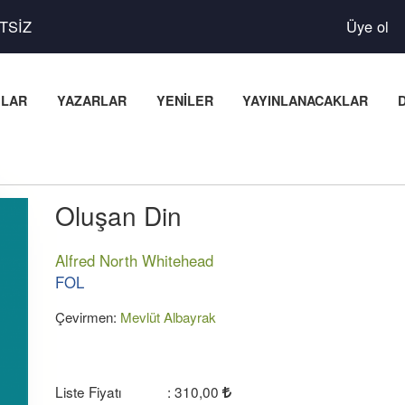
TSİZ
Üye ol
PLAR
YAZARLAR
YENİLER
YAYINLANACAKLAR
Oluşan Din
Alfred North Whitehead
FOL
Çevirmen:
Mevlüt Albayrak
Liste Fiyatı
:
310
,00