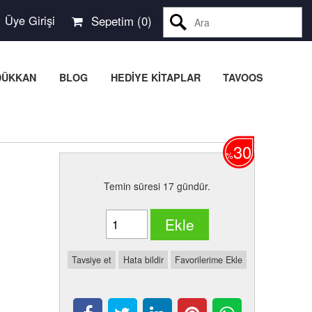
Üye Girişi
Sepetim (
0
)
Ara
DÜKKAN
BLOG
HEDİYE KİTAPLAR
TAVOOS
30
%
Temin süresi 17 gündür.
Ekle
Tavsiye et
Hata bildir
Favorilerime Ekle