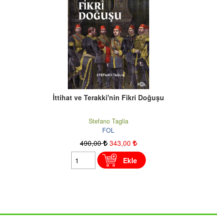
İttihat ve Terakki'nin Fikri Doğuşu
Stefano Taglia
FOL
490
,00
343
,00
Ekle