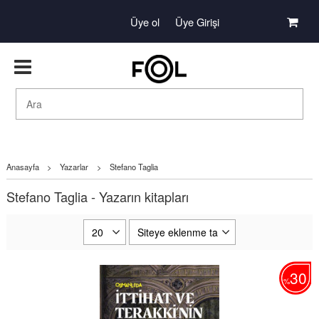
Üye ol
Üye Girişi
Anasayfa
>
Yazarlar
>
Stefano Taglia
Stefano Taglia - Yazarın kitapları
30
%