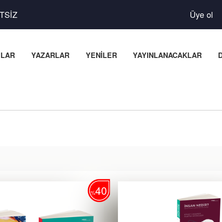
TSİZ
Üye ol
PLAR
YAZARLAR
YENİLER
YAYINLANACAKLAR
40
%