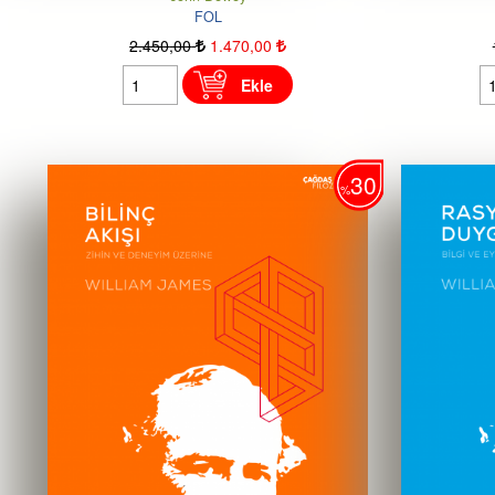
FOL
2.450
,00
1.470
,00
Ekle
30
%