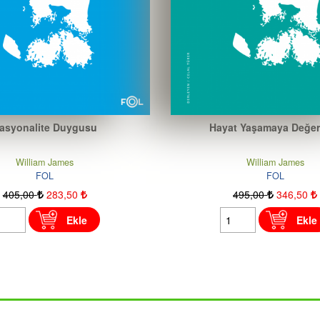
asyonalite Duygusu
Hayat Yaşamaya Değer
William James
William James
FOL
FOL
405
,00
283
,50
495
,00
346
,50
Ekle
Ekle