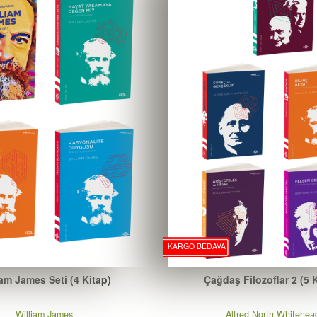
KARGO BEDAVA
iam James Seti (4 Kitap)
Çağdaş Filozoflar 2 (5 
William James
Alfred North Whitehea