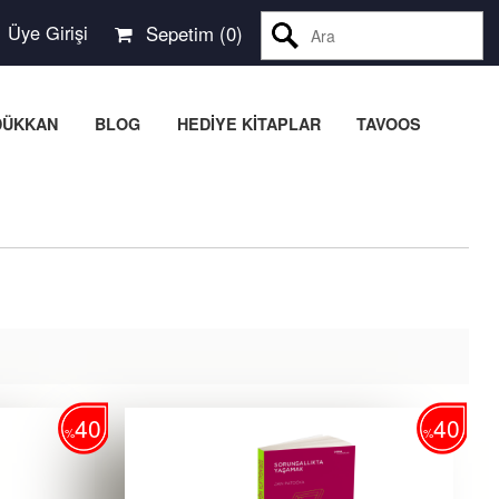
Üye Girişi
Sepetim (
0
)
Ara
DÜKKAN
BLOG
HEDİYE KİTAPLAR
TAVOOS
40
40
%
%