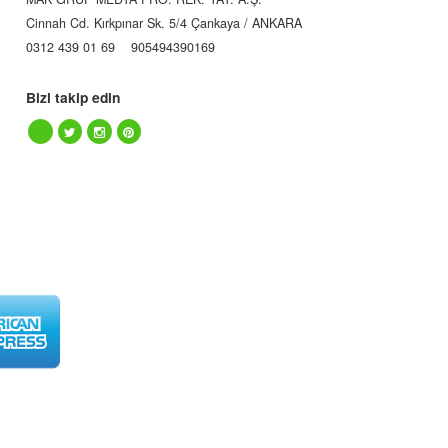
Cinnah Cd. Kırkpınar Sk. 5/4 Çankaya / ANKARA
0312 439 01 69
905494390169
Bizi takip edin