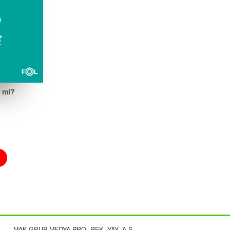
 mi?
MAK GRUP MEDYA PRO. REK. YAY. A.Ş.