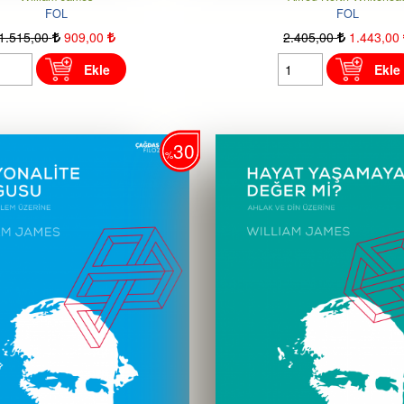
FOL
FOL
1.515
,00
909
,00
2.405
,00
1.443
,00
Ekle
Ekle
30
%