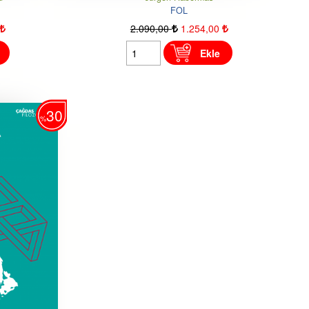
FOL
2.090
,00
1.254
,00
Ekle
30
%