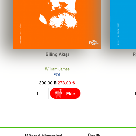
Bilinç Akışı
R
William James
FOL
390
,00
273
,00
Ekle
Müşteri Hizmetleri
Üyelik