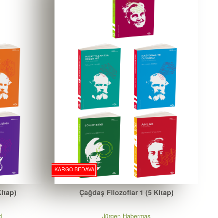
KARGO BEDAVA
Kitap)
Çağdaş Filozoflar 1 (5 Kitap)
d
Jürgen Habermas