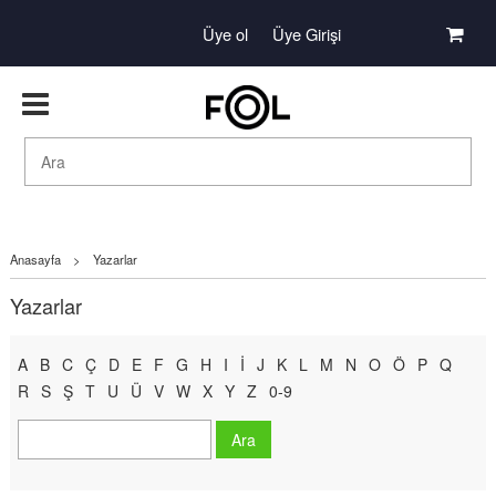
Üye ol
Üye Girişi
Anasayfa
>
Yazarlar
Yazarlar
A
B
C
Ç
D
E
F
G
H
I
İ
J
K
L
M
N
O
Ö
P
Q
R
S
Ş
T
U
Ü
V
W
X
Y
Z
0-9