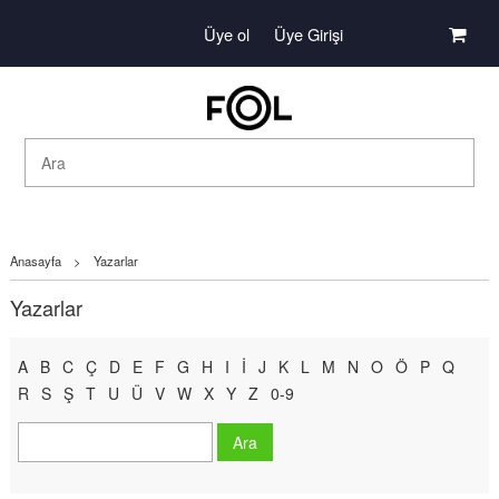
Üye ol
Üye Girişi
Anasayfa
>
Yazarlar
Yazarlar
A
B
C
Ç
D
E
F
G
H
I
İ
J
K
L
M
N
O
Ö
P
Q
R
S
Ş
T
U
Ü
V
W
X
Y
Z
0-9