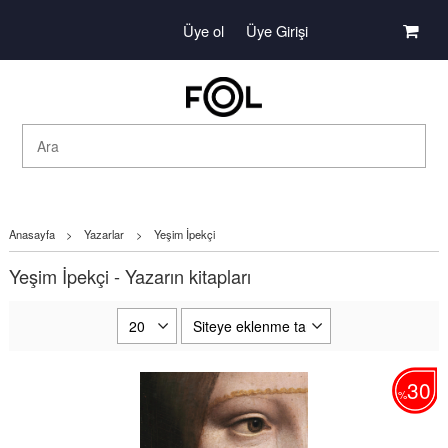
Üye ol
Üye Girişi
Anasayfa
>
Yazarlar
>
Yeşim İpekçi
Yeşim İpekçi - Yazarın kitapları
30
%