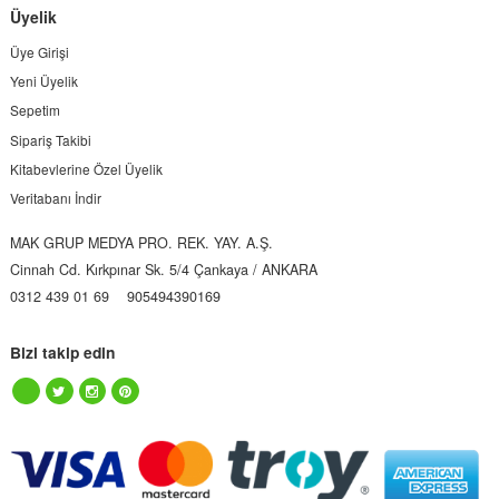
Üyelik
Üye Girişi
Yeni Üyelik
Sepetim
Sipariş Takibi
Kitabevlerine Özel Üyelik
Veritabanı İndir
MAK GRUP MEDYA PRO. REK. YAY. A.Ş.
Cinnah Cd. Kırkpınar Sk. 5/4 Çankaya / ANKARA
0312 439 01 69
905494390169
Bizi takip edin