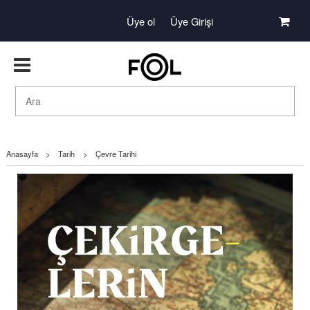
Üye ol
Üye Girişi
Anasayfa
>
Tarih
>
Çevre Tarihi