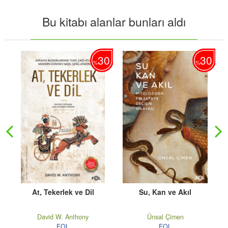
Bu kitabı alanlar bunları aldı
30
30
30
%
%
üel
At, Tekerlek ve Dil
Su, Kan ve Akıl
David W. Anthony
Ünsal Çimen
FOL
FOL