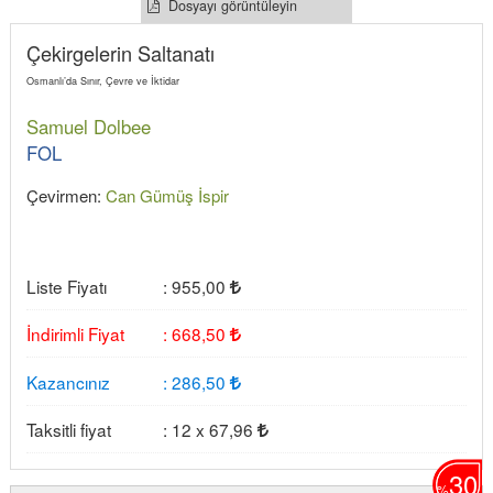
Dosyayı görüntüleyin
Çekirgelerin Saltanatı
Osmanlı’da Sınır, Çevre ve İktidar
Samuel Dolbee
FOL
Çevirmen:
Can Gümüş İspir
Liste Fiyatı
:
955
,00
İndirimli Fiyat
:
668
,50
Kazancınız
:
286
,50
Taksitli fiyat
:
12 x
67
,96
30
%