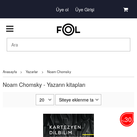
Üye ol
Üye Girişi
Anasayfa
>
Yazarlar
>
Noam Chomsky
Noam Chomsky - Yazarın kitapları
30
%