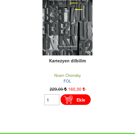
Kartezyen dilbilim
Noam Chomsky
FOL
229
,00
160
,30
Ekle